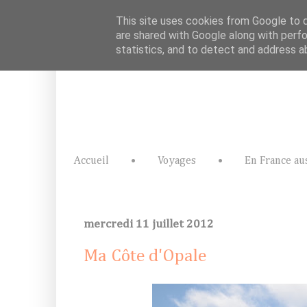
This site uses cookies from Google to de
are shared with Google along with perfo
statistics, and to detect and address a
Accueil
•
Voyages
•
En France au
mercredi 11 juillet 2012
Ma Côte d'Opale