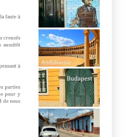
la faute à
us creusés
 aussitôt
epensant à
es parties
ppe pour y
nd de nous