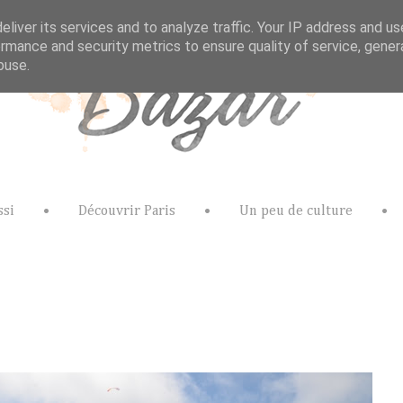
liver its services and to analyze traffic. Your IP address and u
rmance and security metrics to ensure quality of service, gene
buse.
ssi
•
Découvrir Paris
•
Un peu de culture
•