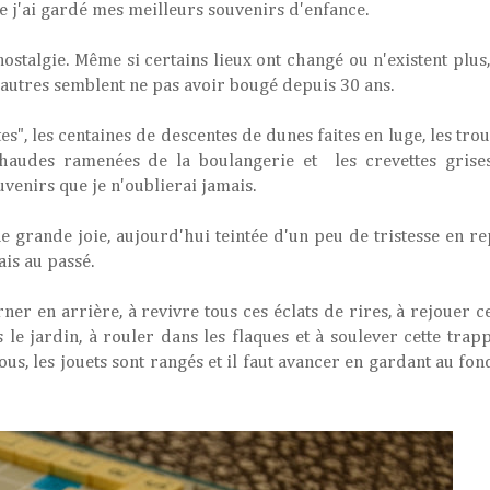
ue j'ai gardé mes meilleurs souvenirs d'enfance.
stalgie. Même si certains lieux ont changé ou n'existent plus,
'autres semblent ne pas avoir bougé depuis 30 ans.
s", les centaines de descentes de dunes faites en luge, les tro
 chaudes ramenées de la boulangerie et les crevettes grises
uvenirs que je n'oublierai jamais.
e grande joie, aujourd'hui teintée d'un peu de tristesse en r
is au passé.
rner en arrière, à revivre tous ces éclats de rires, à rejouer c
 le jardin, à rouler dans les flaques et à soulever cette tra
ous, les jouets sont rangés et il faut avancer en gardant au fo