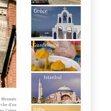
a Monnaie
erche d'un
ue j'aime