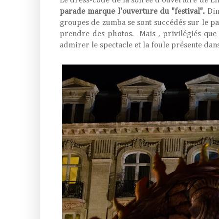
Le dress-code de la soirée d'ouverture de Li
parade marque l'ouverture du "festival".
Din
groupes de zumba se sont succédés sur le par
prendre des photos. Mais , privilégiés qu
admirer le spectacle et la foule présente dan