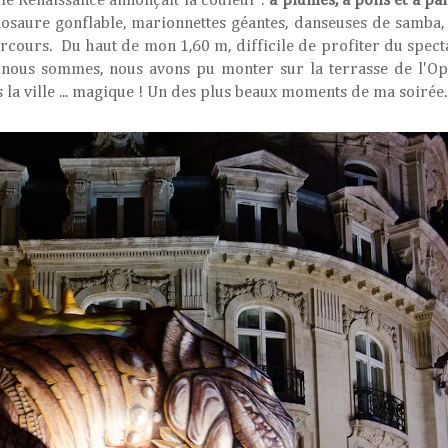
lle Renaissance annonçait la couleur :
à plumes, à poils et à pail
osaure gonflable, marionnettes géantes, danseuses de samba, 
cours. Du haut de mon 1,60 m, difficile de profiter du specta
e nous sommes, nous avons pu monter sur la terrasse de l'O
s la ville ... magique ! Un des plus beaux moments de ma soirée.