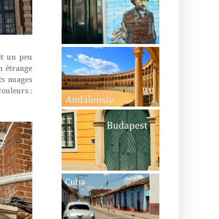
it un peu
on étrange
its nuages
couleurs :