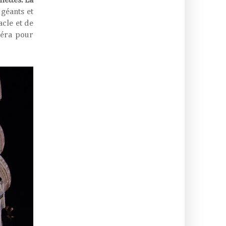
lettes. La
géants et
cle et de
péra pour