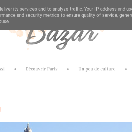
liver its services and to analyze traffic. Your IP address and u
rmance and security metrics to ensure quality of service, gene
buse.
ssi
•
Découvrir Paris
•
Un peu de culture
•
!