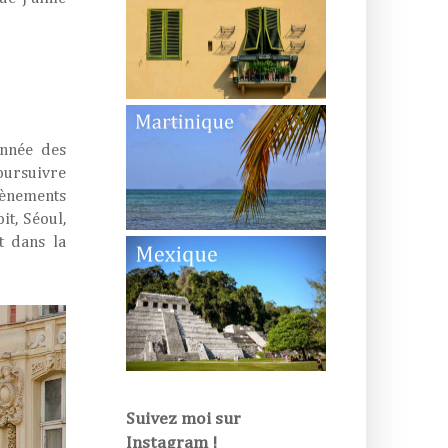
année des
oursuivre
évènements
it, Séoul,
t dans la
Suivez moi sur
Instagram !