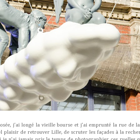
ée, j'ai longé la vieille bourse et j'ai emprunté la rue de l
l plaisir de retrouver Lille, de scruter les façades à la rech
je n'ai jamais pris le temps de photographier ces ruelles q