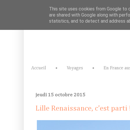
This site uses cookies from Google to de
are shared with Google along with perfo
statistics, and to detect and address a
Accueil
•
Voyages
•
En France au
jeudi 15 octobre 2015
Lille Renaissance, c'est parti 