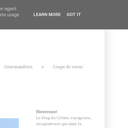
ser-agent
rate usage
LEARN MORE
GOT IT
Gourmandises
•
Coups de coeur
Bienvenue!
Le blog de Céline, voyageuse,
escapadeuse qui aime la