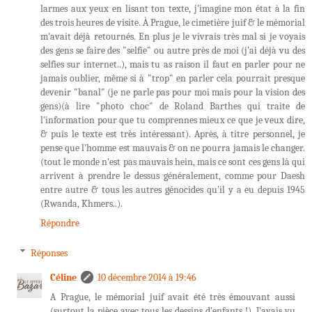
larmes aux yeux en lisant ton texte, j'imagine mon état à la fin
des trois heures de visite. À Prague, le cimetière juif & le mémorial
m'avait déjà retournés. En plus je le vivrais très mal si je voyais
des gens se faire des "selfie" ou autre près de moi (j'ai déjà vu des
selfies sur internet..), mais tu as raison il faut en parler pour ne
jamais oublier, même si à "trop" en parler cela pourrait presque
devenir "banal" (je ne parle pas pour moi mais pour la vision des
gens)(à lire "photo choc" de Roland Barthes qui traite de
l'information pour que tu comprennes mieux ce que je veux dire,
& puis le texte est très intéressant). Après, à titre personnel, je
pense que l'homme est mauvais & on ne pourra jamais le changer.
(tout le monde n'est pas mauvais hein, mais ce sont ces gens là qui
arrivent à prendre le dessus généralement, comme pour Daesh
entre autre & tous les autres génocides qu'il y a eu depuis 1945
(Rwanda, Khmers..).
Répondre
Réponses
Céline
10 décembre 2014 à 19:46
A Prague, le mémorial juif avait été très émouvant aussi
(surtout la pièce avec tous les dessins d'enfants !). J'avais vu